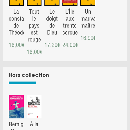
La
Tout
Le
L’Île
Un
constante
le
doigt
aux
mauvais
de
pays
de
trente
maître
Théodore
est
Dieu
cercueils
16,90
€
rouge
18,00
€
17,20
€
24,00
€
18,00
€
Hors collection
Remigration.
À la