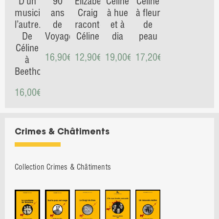
D’un
90
Elizabeth
Céline
Céline
musicien
ans
Craig
à hue
à fleur
l’autre.
de
raconte
et à
de
De
Voyage
Céline
dia
peau
Céline
16,90
€
12,90
€
19,00
€
17,20
€
à
Beethoven
16,00
€
Crimes & Châtiments
Collection Crimes & Châtiments