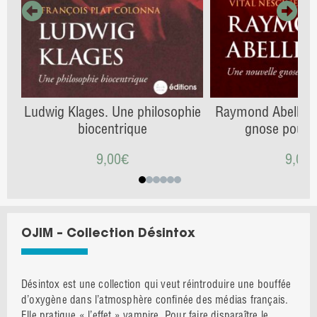
Ludwig Klages. Une philosophie
Raymond Abellio. 
biocentrique
gnose pour l
9,00
€
9,00
OJIM – Collection Désintox
Désintox est une collection qui veut réintroduire une bouffée
d’oxygène dans l’atmosphère confinée des médias français.
Elle pratique « l’effet » vampire. Pour faire disparaître le