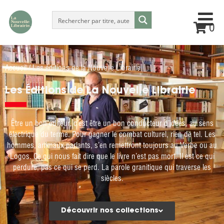
0
Accueil
/ Les éditions de la Nouvelle Librairie
Les Éditions de La Nouvelle Librairie
Être un bon éditeur, c’est être un bon conducteur d’idées, au sens
électrique du terme. Pour gagner le combat culturel, rien de tel. Les
hommes, animaux parlants, s’en remettront toujours au Verbe ou au
Logos. Ce qui nous fait dire que le livre n’est pas mort. Il est ce qui
perdure, pas ce qui se perd. La parole granitique qui traverse les
siècles.
Découvrir nos collections