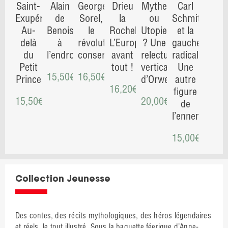
Saint-
Alain
Georges
Drieu
Mythe
Carl
Exupéry.
de
Sorel,
la
ou
Schmitt
Au-
Benoist
le
Rochelle.
Utopie
et la
delà
à
révolutionnaire
L’Europe
? Une
gauche
du
l’endroit
conservateur
avant
relecture
radicale.
Petit
tout !
verticale
Une
15,50
€
16,50
€
Prince
d’Orwell
autre
16,20
€
figure
15,50
€
20,00
€
de
l’ennemi
15,00
€
Collection Jeunesse
Des contes, des récits mythologiques, des héros légendaires
et réels, le tout illustré. Sous la baguette féerique d’Anne-