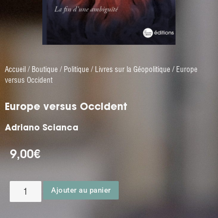
Accueil
/
Boutique
/
Politique
/
Livres sur la Géopolitique
/ Europe
versus Occident
Europe versus Occident
Adriano Scianca
9,00
€
Ajouter au panier