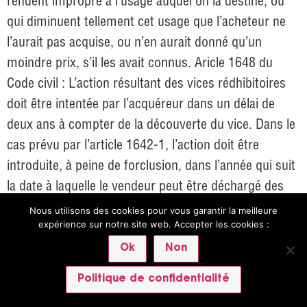
rendent impropre à l’usage auquel on la destine, ou
qui diminuent tellement cet usage que l’acheteur ne
l’aurait pas acquise, ou n’en aurait donné qu’un
moindre prix, s’il les avait connus. Aricle 1648 du
Code civil : L’action résultant des vices rédhibitoires
doit être intentée par l’acquéreur dans un délai de
deux ans à compter de la découverte du vice. Dans le
cas prévu par l’article 1642-1, l’action doit être
introduite, à peine de forclusion, dans l’année qui suit
la date à laquelle le vendeur peut être déchargé des
vices ou des défauts de conformité apparents.
Nous utilisons des cookies pour vous garantir la meilleure
Article L. 217-4 du Code de la consommation : Le
expérience sur notre site web. Accepter les cookies :
vendeur livre un bien conforme au contrat et répond
Ok
Non
des défauts de conformité existant lors de la
Politique de confidentialité
délivrance. Il répond également des défauts de