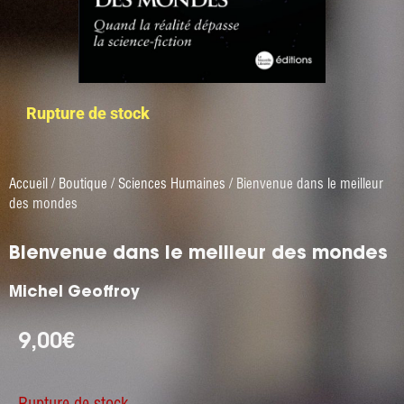
Rupture de stock
Accueil
/
Boutique
/
Sciences Humaines
/ Bienvenue dans le meilleur
des mondes
Bienvenue dans le meilleur des mondes
Michel Geoffroy
9,00
€
Rupture de stock