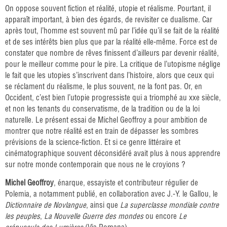
On oppose souvent fiction et réalité, utopie et réalisme. Pourtant, il
apparaît important, à bien des égards, de revisiter ce dualisme. Car
après tout, l’homme est souvent mû par l’idée qu’il se fait de la réalité
et de ses intérêts bien plus que par la réalité elle-même. Force est de
constater que nombre de rêves finissent d’ailleurs par devenir réalité,
pour le meilleur comme pour le pire. La critique de l’utopisme néglige
le fait que les utopies s’inscrivent dans l’histoire, alors que ceux qui
se réclament du réalisme, le plus souvent, ne la font pas. Or, en
Occident, c’est bien l’utopie progressiste qui a triomphé au xxe siècle,
et non les tenants du conservatisme, de la tradition ou de la loi
naturelle. Le présent essai de Michel Geoffroy a pour ambition de
montrer que notre réalité est en train de dépasser les sombres
prévisions de la science-fiction. Et si ce genre littéraire et
cinématographique souvent déconsidéré avait plus à nous apprendre
sur notre monde contemporain que nous ne le croyions ?
Michel Geoffroy
, énarque, essayiste et contributeur régulier de
Polemia, a notamment publié, en collaboration avec J.-Y. le Gallou, le
Dictionnaire de Novlangue
, ainsi que
La superclasse mondiale contre
les peuples
,
La Nouvelle Guerre des mondes
ou encore
Le