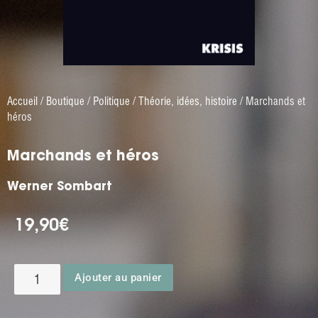
Accueil
/
Boutique
/
Politique
/
Théorie, idées, histoire
/ Marchands et
héros
Marchands et héros
Werner Sombart
19,90
€
Ajouter au panier