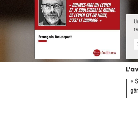
U
r
L’av
« S
gén