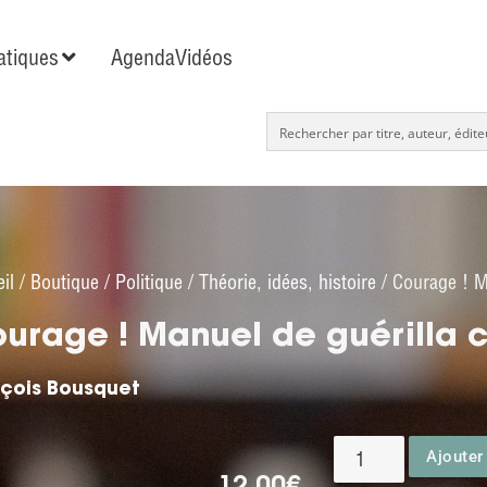
tiques
Agenda
Vidéos
il
/
Boutique
/
Politique
/
Théorie, idées, histoire
/ Courage ! Ma
urage ! Manuel de guérilla c
nçois Bousquet
Ajouter