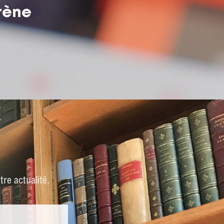
rène
re actualité.