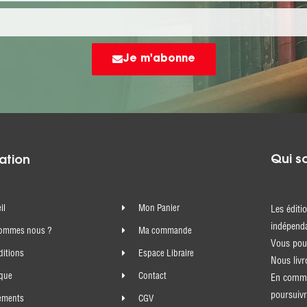
Je m'abonne
Qui s
ation
il
Mon Panier
Les éditi
indépenda
sommes nous ?
Ma commande
Vous pouv
ditions
Espace Libraire
Nous livr
ique
Contact
En comma
poursuivr
ements
CGV