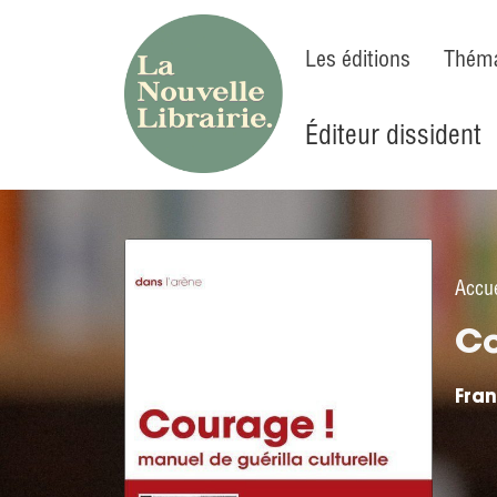
Les éditions
Théma
Éditeur dissident
Accue
Co
Fra