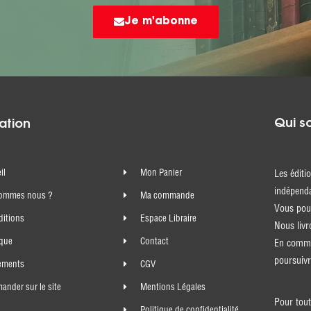
Je m'abonne
Qui s
ation
il
Mon Panier
Les éditi
indépenda
sommes nous ?
Ma commande
Vous pouv
ditions
Espace Libraire
Nous livr
ique
Contact
En comma
poursuivr
ements
CGV
nder sur le site
Mentions Légales
Pour tout
Politique de confidentialité