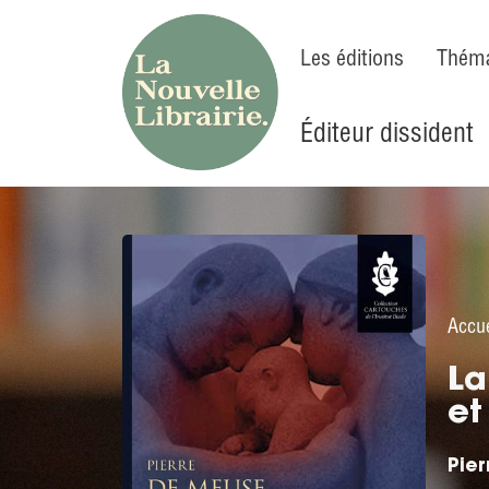
Les éditions
Théma
Éditeur dissident
Accue
La
et
Pie