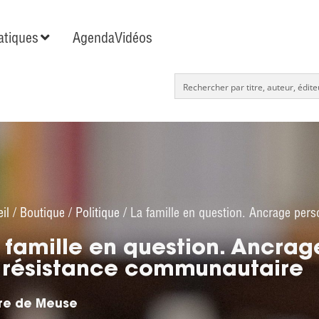
tiques
Agenda
Vidéos
il
/
Boutique
/
Politique
/ La famille en question. Ancrage per
 famille en question. Ancrag
 résistance communautaire
rre de Meuse