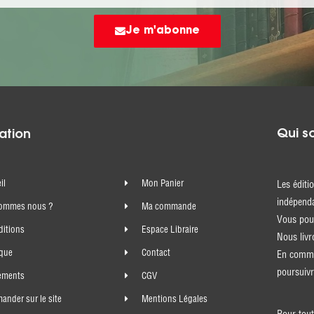
Je m'abonne
Qui s
ation
il
Mon Panier
Les éditi
indépenda
sommes nous ?
Ma commande
Vous pouv
ditions
Espace Libraire
Nous livr
ique
Contact
En comma
poursuivr
ements
CGV
nder sur le site
Mentions Légales
Pour tout