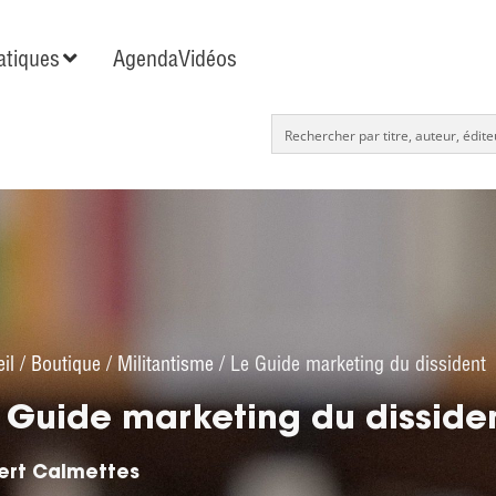
tiques
Agenda
Vidéos
il
/
Boutique
/
Militantisme
/ Le Guide marketing du dissident
 Guide marketing du disside
ert Calmettes