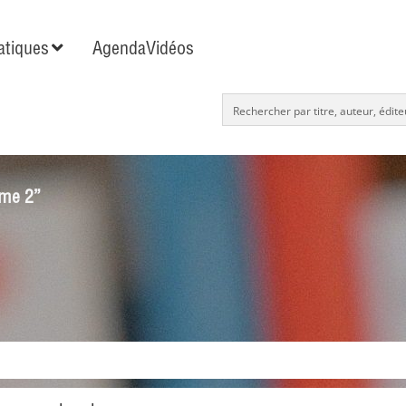
tiques
Agenda
Vidéos
ome 2”