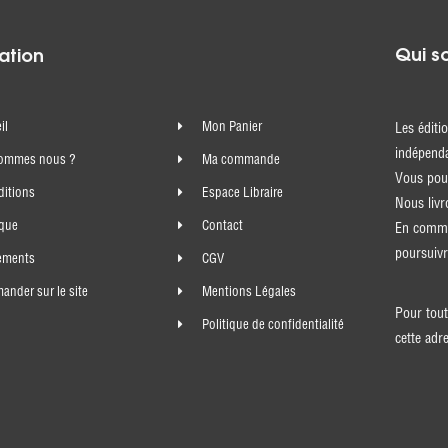
Qui s
ation
il
Mon Panier
Les éditi
indépenda
sommes nous ?
Ma commande
Vous pouv
ditions
Espace Libraire
Nous livr
ique
Contact
En comma
poursuivr
ements
CGV
nder sur le site
Mentions Légales
Pour tout
Politique de confidentialité
cette adr