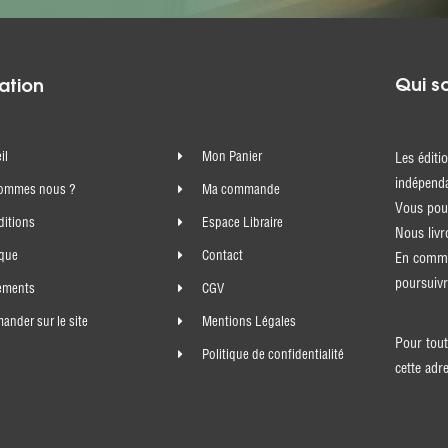
Qui s
ation
il
Mon Panier
Les éditi
indépenda
sommes nous ?
Ma commande
Vous pouv
ditions
Espace Libraire
Nous livr
ique
Contact
En comma
poursuivr
ements
CGV
nder sur le site
Mentions Légales
Pour tout
Politique de confidentialité
cette adr