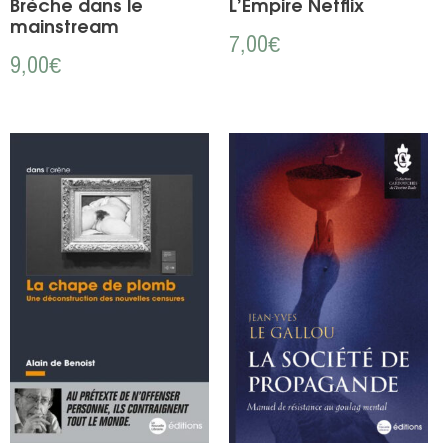
Brèche dans le
L’Empire Netflix
mainstream
7,00
€
9,00
€