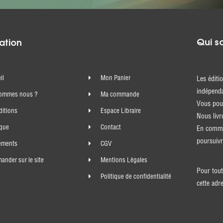
Qui s
ation
il
Mon Panier
Les éditi
indépenda
sommes nous ?
Ma commande
Vous pouv
ditions
Espace Libraire
Nous livr
ique
Contact
En comma
poursuivr
ements
CGV
nder sur le site
Mentions Légales
Pour tout
Politique de confidentialité
cette adr