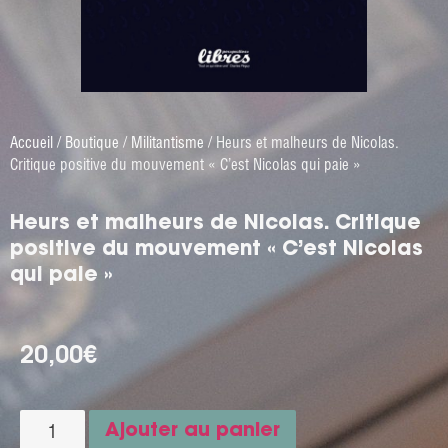
Accueil
/
Boutique
/
Militantisme
/ Heurs et malheurs de Nicolas.
Critique positive du mouvement « C’est Nicolas qui paie »
Heurs et malheurs de Nicolas. Critique
positive du mouvement « C’est Nicolas
qui paie »
20,00
€
Ajouter au panier