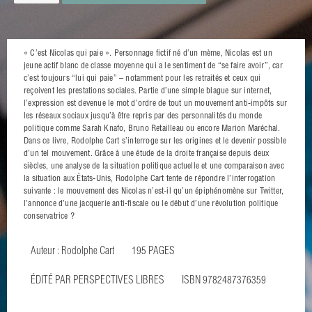
« C’est Nicolas qui paie ». Personnage fictif né d’un mème, Nicolas est un
jeune actif blanc de classe moyenne qui a le sentiment de “se faire avoir”, car
c’est toujours “lui qui paie” – notamment pour les retraités et ceux qui
reçoivent les prestations sociales. Partie d’une simple blague sur internet,
l’expression est devenue le mot d’ordre de tout un mouvement anti-impôts sur
les réseaux sociaux jusqu’à être repris par des personnalités du monde
politique comme Sarah Knafo, Bruno Retailleau ou encore Marion Maréchal.
Dans ce livre, Rodolphe Cart s’interroge sur les origines et le devenir possible
d’un tel mouvement. Grâce à une étude de la droite française depuis deux
siècles, une analyse de la situation politique actuelle et une comparaison avec
la situation aux États-Unis, Rodolphe Cart tente de répondre l’interrogation
suivante : le mouvement des Nicolas n’est-il qu’un épiphénomène sur Twitter,
l’annonce d’une jacquerie anti-fiscale ou le début d’une révolution politique
conservatrice ?
Auteur : Rodolphe Cart
195 PAGES
ÉDITÉ PAR PERSPECTIVES LIBRES
ISBN 9782487376359