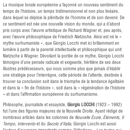
La musique tonale européenne a façonné un nouveau sentiment du
temps de l’histoire, un temps tridimensionnel et non plus linéaire,
dans lequel se déploie la plénitude de l’homme et de son devenir. De
ce sentiment est née une nouvelle vision du monde, qui a d’abord
pris corps avec l’œuvre artistique de Richard Wagner et, peu après,
avec l’œuvre philosophique de Friedrich Nietzsche. Ainsi est né le «
mythe surhumaniste », que Giorgio Locchi met ici brillamment en
lumière à partir de la parenté intellectuelle et philosophique qui unit
Nietzsche à Wagner. Dévoilant la portée de ce mythe, Giorgio Locchi
témoigne d’une pensée radicale et exigeante, héritière de ses deux
illustres prédécesseurs, qui nous somme plus que jamais d’établir
une stratégie pour l’interrègne, cette période de l’attente, destinée à
trouver sa conclusion soit dans le triomphe de la tendance égalitaire
et dans la « fin de l’histoire », soit dans la « régénération de l’histoire
» et dans l’affirmation européenne du surhumanisme.
Philosophe, journaliste et essayiste,
Giorgio LOCCHI
(1923 – 1992)
fut l’une des figures majeures de la Nouvelle Droite. Ayant rédigé de
nombreux articles dans les colonnes de
Nouvelle École
,
Éléments
,
Il
Tempo
,
Intervento
et du
Secolo d’Italia
, Giorgio Locchi est aussi