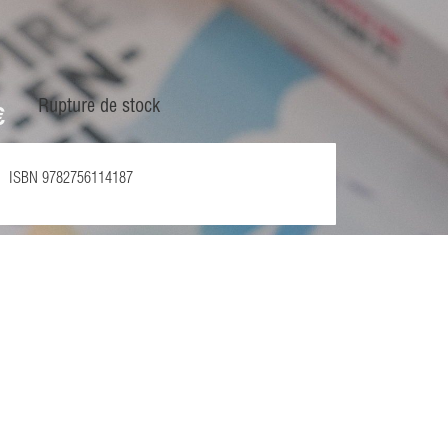
Rupture de stock
€
ISBN 9782756114187