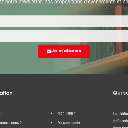
z notre newsletter, nos propositions d’événements et not
Je m'abonne
Qui s
ation
il
Mon Panier
Les éditi
indépenda
sommes nous ?
Ma commande