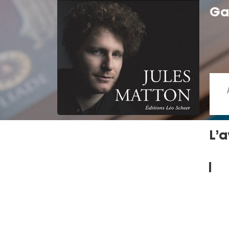
Ga
L’a