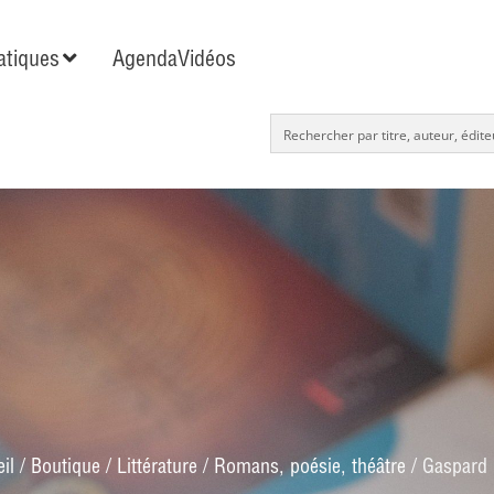
tiques
Agenda
Vidéos
il
/
Boutique
/
Littérature
/
Romans, poésie, théâtre
/ Gaspard