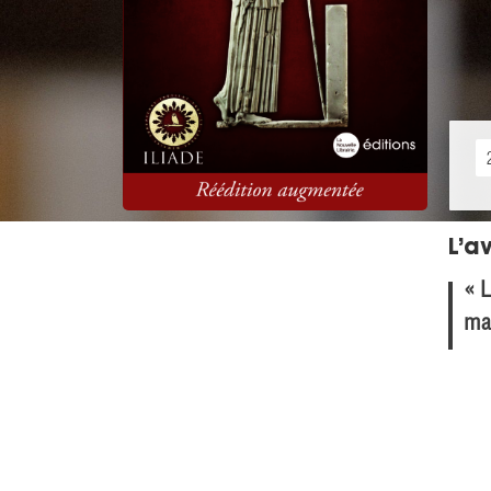
L’av
« L
man