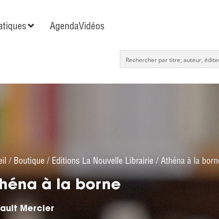
tiques
Agenda
Vidéos
il
/
Boutique
/
Editions La Nouvelle Librairie
/ Athéna à la born
héna à la borne
ault Mercier