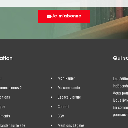
Je m'abonne
Qui s
ation
il
Mon Panier
Les éditi
indépenda
sommes nous ?
Ma commande
Vous pouv
ditions
Espace Libraire
Nous livr
ique
Contact
En comma
poursuivr
ements
CGV
nder sur le site
Mentions Légales